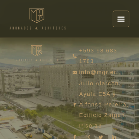
Autor:
Sebastian
+593 98 683
1783
info@mgr.ec
Julio Alarcón
Ayala E5A y
Alfonso Pereira,
Edificio Zaigen.
Piso 13